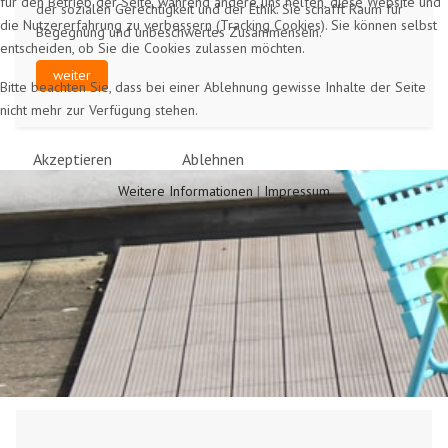
für den Betrieb der Seite, während andere uns helfen, diese Website und
der sozialen Gerechtigkeit und der Ethik. Sie schafft Raum für
die Nutzererfahrung zu verbessern (Tracking Cookies). Sie können selbst
Begegnung und unbeschwertes Zusammensein.
entscheiden, ob Sie die Cookies zulassen möchten.
weiter
Bitte beachten Sie, dass bei einer Ablehnung gewisse Inhalte der Seite
nicht mehr zur Verfügung stehen.
Akzeptieren
Ablehnen
Weitere Informationen
|
Impressum