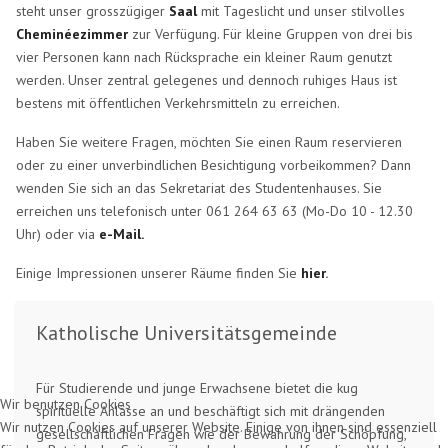
steht unser grosszügiger
Saal
mit Tageslicht und unser stilvolles
Cheminéezimmer
zur Verfügung.
Für kleine Gruppen von drei bis
vier Personen kann nach Rücksprache ein kleiner Raum genutzt
werden
. Unser zentral gelegenes und dennoch ruhiges Haus ist
bestens mit öffentlichen Verkehrsmitteln zu erreichen.
Haben Sie weitere Fragen, möchten Sie einen Raum reservieren
oder zu einer unverbindlichen Besichtigung vorbeikommen? Dann
wenden Sie sich an das Sekretariat des Studentenhauses. Sie
erreichen uns telefonisch unter 061 264 63 63 (Mo-Do 10 - 12.30
Uhr) oder via
e-Mail.
Einige Impressionen unserer Räume finden Sie
hier
.
Katholische Universitätsgemeinde
Für Studierende und junge Erwachsene bietet die kug
Wir benutzen Cookies
spirituelle Anlässe an und beschäftigt sich mit drängenden
Wir nutzen Cookies auf unserer Website. Einige von ihnen sind essenziell
gesellschaftlichen Fragen wie der Bewahrung der Schöpfung,